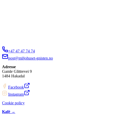
+47 47 47 74 74
post@miljohuset-gnisten.no
Adresse
Gamle Glittrevei 9
1484 Hakadal
Facebook
Instagram
Cookie policy
Kafé →