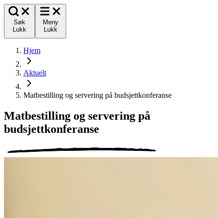
Søk
Meny
Lukk
Lukk
Hjem
Aktuelt
Matbestilling og servering på budsjettkonferanse
Matbestilling og servering på
budsjettkonferanse