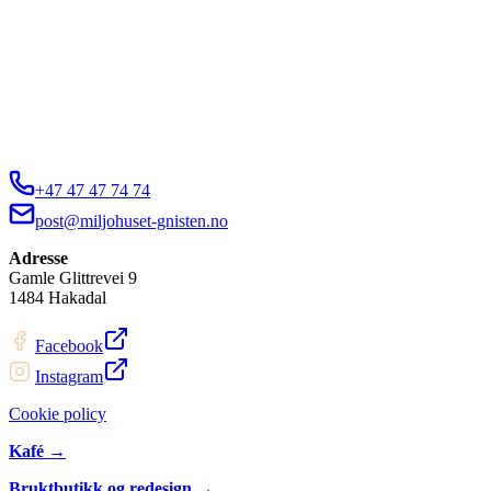
+47 47 47 74 74
post@miljohuset-gnisten.no
Adresse
Gamle Glittrevei 9
1484 Hakadal
Facebook
Instagram
Cookie policy
Kafé →
Bruktbutikk og redesign →