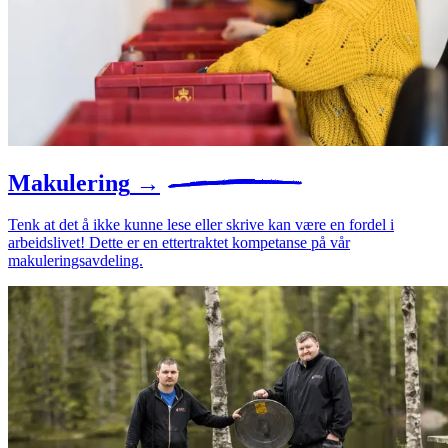
Makulering
→
Tenk at det å ikke kunne lese eller skrive kan være en fordel i
arbeidslivet! Dette er en ettertraktet kompetanse på vår
makuleringsavdeling.