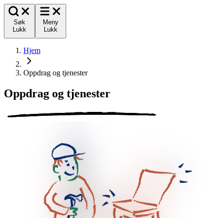
Søk
Meny
Lukk
Lukk
Hjem
Oppdrag og tjenester
Oppdrag og tjenester