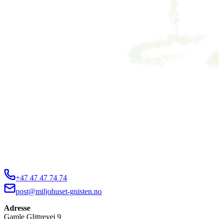
+47 47 47 74 74
post@miljohuset-gnisten.no
Adresse
Gamle Glittrevei 9